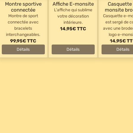
Montre sportive
Affiche E-monsite
Casquette
connectée
monsite br
L'affiche qui sublime
Montre de sport
Casquette e-mo
votre décoration
connectée avec
est sergé de c
intérieure.
bracelets
avec une broder
14,95€
TTC
interchangeables.
logo e-mons
99,95€
TTC
14,95€
T
Détails
Détails
Détails