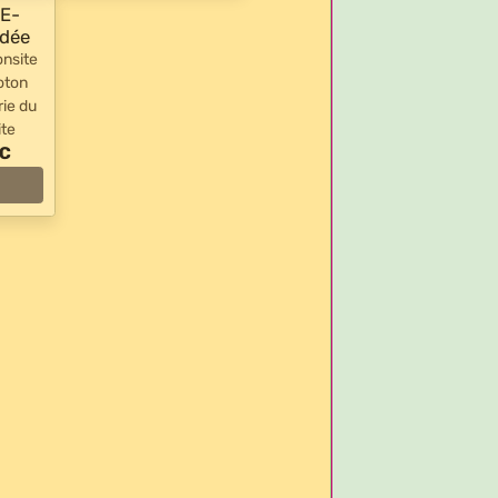
 E-
odée
nsite
oton
ie du
ite
TC