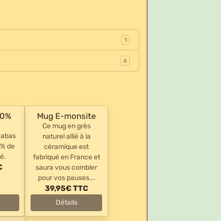
1
6
00%
Mug E-monsite
Ce mug en grès
cabas
naturel allié à la
0% de
céramique est
é.
fabriqué en France et
C
saura vous combler
pour vos pauses...
39,95€
TTC
Détails