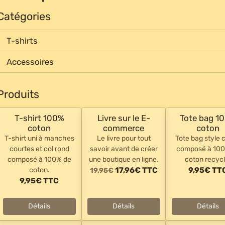
Catégories
T-shirts
Accessoires
Produits
T-shirt 100%
Livre sur le E-
Tote bag 1
coton
commerce
coton
T-shirt uni à manches
Le livre pour tout
Tote bag style 
courtes et col rond
savoir avant de créer
composé à 10
composé à 100% de
une boutique en ligne.
coton recycl
coton.
17,96€
TTC
9,95€
TT
19,95€
9,95€
TTC
Détails
Détails
Détails